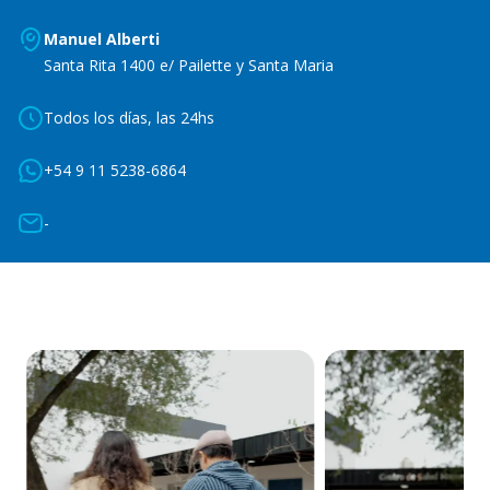
Manuel Alberti
Santa Rita 1400 e/ Pailette y Santa Maria
Todos los días, las 24hs
+54 9 11 5238-6864
-