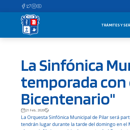
Saltar
al
contenido
TRÁMITES Y SER
La Sinfónica Mun
temporada con e
Bicentenario"
21 Feb, 2020
La Orquesta Sinfónica Municipal de Pilar será parte
tendrán lugar durante la tarde del domingo en el Mi