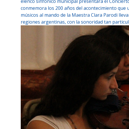
elenco sinfónico municipal presentará el Concierto
conmemora los 200 años del acontecimiento que ung
músicos al mando de la Maestra Clara Parodi llevar
regiones argentinas, con la sonoridad tan particular