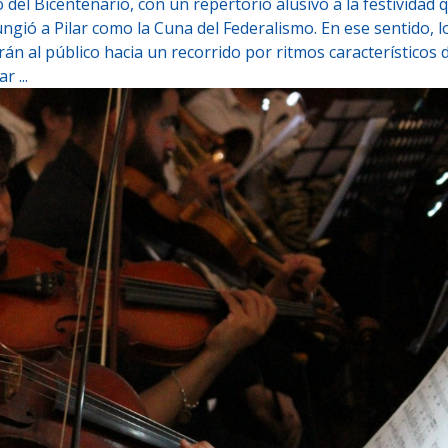
 del Bicentenario, con un repertorio alusivo a la festividad 
ió a Pilar como la Cuna del Federalismo. En ese sentido, l
án al público hacia un recorrido por ritmos característicos d
 ...