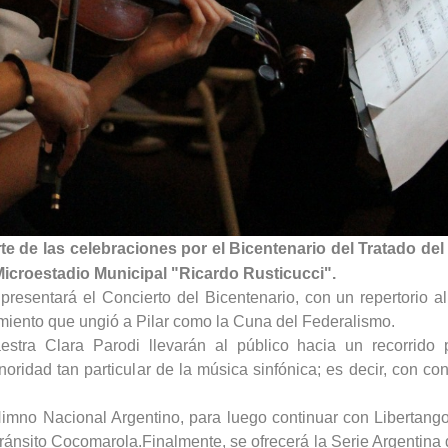
te de las celebraciones por el Bicentenario del Tratado del 
Microestadio Municipal "Ricardo Rusticucci".
 presentará el Concierto del Bicentenario, con un repertorio al
miento que ungió a Pilar como la Cuna del Federalismo.
tra Clara Parodi llevarán al público hacia un recorrido p
noridad tan particular de la música sinfónica; es decir, con co
imno Nacional Argentino, para luego continuar con Libertango
ránsito Cocomarola.Finalmente, se ofrecerá la Serie Argentina 