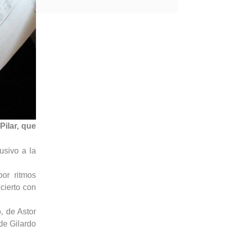
Pilar, que
usivo a la
or ritmos
ncierto con
, de Astor
de Gilardo