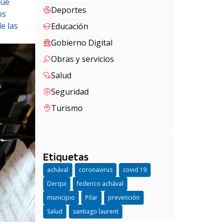
que
Deportes
os
e las
Educación
Gobierno Digital
Obras y servicios
Salud
Seguridad
Turismo
Etiquetas
achával
coronavirus
covid 19
Derqui
federico achával
municipio
Pilar
prevención
Salud
santiago laurent