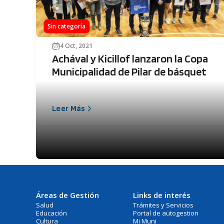
Sin categoría
4 Oct, 2021
Achával y Kicillof lanzaron la Copa
Municipalidad de Pilar de básquet
Leer Más
Áreas de Gestión
Links de interés
Salud
Trámites y Servicios
Educación
Portal de autogestion
Cultura
Mi Muni