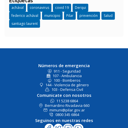
Etiquetas
achával
coronavirus
covid 19
Derqui
federico achával
municipio
Pilar
prevención
Salud
santiago laurent
Números de emergencia
911 - Seguridad
107 - Ambulancia
100 - Bomberos
144 - Violencia de género
103 - Defensa Civil
Comunicate con nosotros
11 5238 6864
Bernardino Rivadavia 660
mimuni@pilar.gov.ar
0800 345 6864
Seguinos en nuestras redes