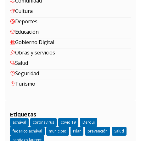
Comunidad
Cultura
Deportes
Educación
Gobierno Digital
Obras y servicios
Salud
Seguridad
Turismo
Etiquetas
achával
coronavirus
covid 19
Derqui
federico achával
municipio
Pilar
prevención
Salud
santiago laurent