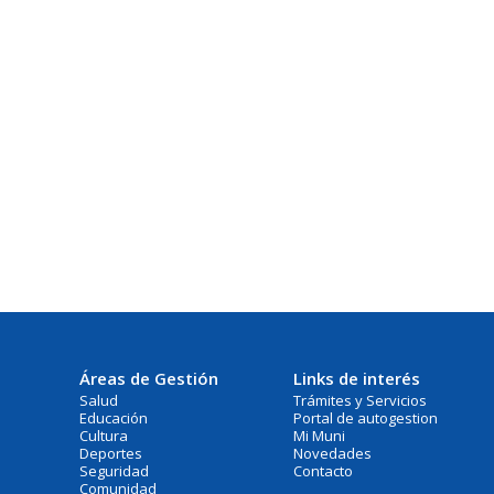
Áreas de Gestión
Links de interés
Salud
Trámites y Servicios
Educación
Portal de autogestion
Cultura
Mi Muni
Deportes
Novedades
Seguridad
Contacto
Comunidad