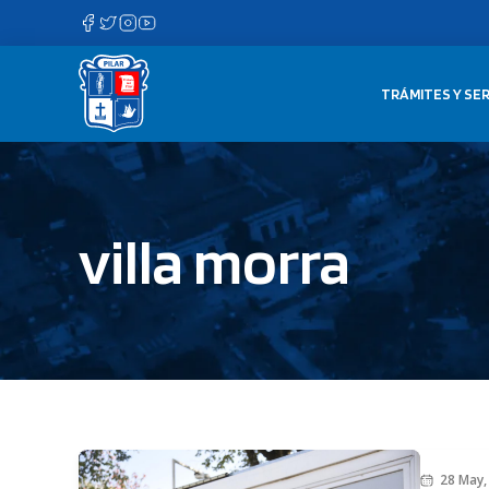
Saltar
al
contenido
TRÁMITES Y SER
villa morra
28 May,