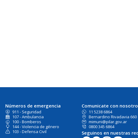
Números de emergencia
Comunicate con nosotro
911 - Seguridad
11 5238 6864
107 - Ambulancia
Bernardino Rivadavia 660
100 - Bomberos
mimuni@pilar.gov.ar
144 - Violencia de género
0800 345 6864
103 - Defensa Civil
Seguinos en nuestras re