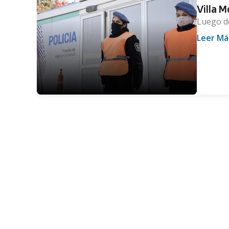
Villa M
Luego de
Leer Má