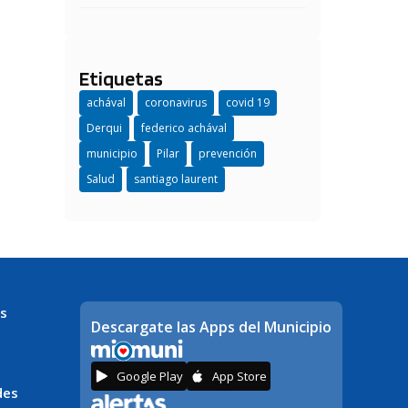
Etiquetas
achával
coronavirus
covid 19
Derqui
federico achával
municipio
Pilar
prevención
Salud
santiago laurent
s
Descargate las Apps del Municipio
Google Play
App Store
des