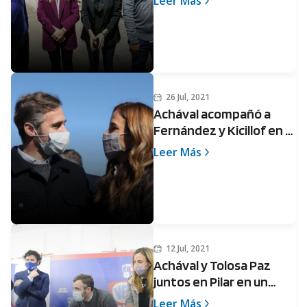
Leer Más
Parque Industrial
26 Jul, 2021
Achával acompañó a
Fernández y Kicillof en el
primer acto del Gobierno
Leer Más
en campaña
12 Jul, 2021
Achával y Tolosa Paz
juntos en Pilar en un
operativo de entrega
Leer Más