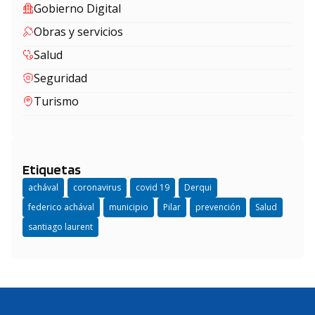
Gobierno Digital
Obras y servicios
Salud
Seguridad
Turismo
Etiquetas
achával
coronavirus
covid 19
Derqui
federico achával
municipio
Pilar
prevención
Salud
santiago laurent