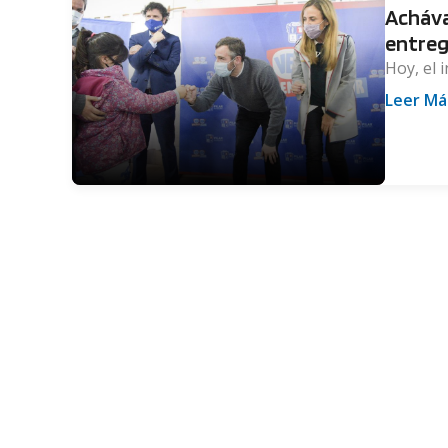
Acháva
entreg
Hoy, el 
Leer Má