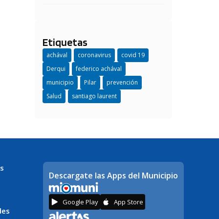
Etiquetas
achával
coronavirus
covid 19
Derqui
federico achával
municipio
Pilar
prevención
Salud
santiago laurent
s
Descargate las Apps del Municipio
Google Play
App Store
des