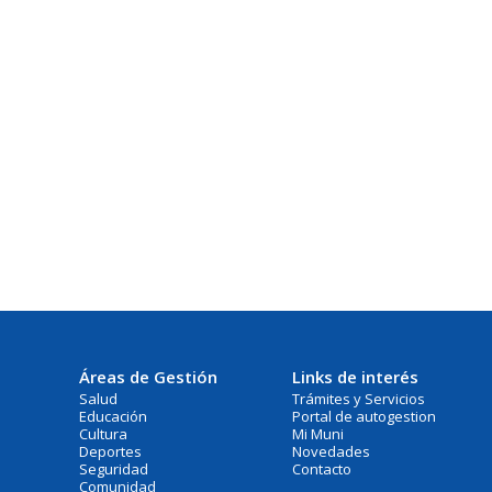
Áreas de Gestión
Links de interés
Salud
Trámites y Servicios
Educación
Portal de autogestion
Cultura
Mi Muni
Deportes
Novedades
Seguridad
Contacto
Comunidad