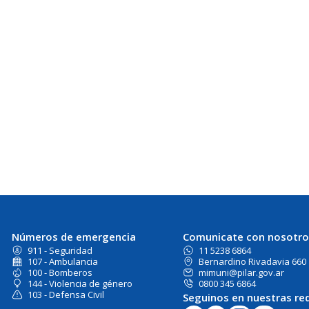
Números de emergencia
Comunicate con nosotro
911 - Seguridad
11 5238 6864
107 - Ambulancia
Bernardino Rivadavia 660
100 - Bomberos
mimuni@pilar.gov.ar
144 - Violencia de género
0800 345 6864
103 - Defensa Civil
Seguinos en nuestras re