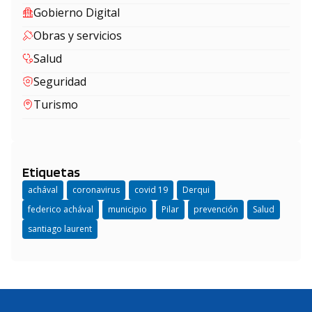
Gobierno Digital
Obras y servicios
Salud
Seguridad
Turismo
Etiquetas
achával
coronavirus
covid 19
Derqui
federico achával
municipio
Pilar
prevención
Salud
santiago laurent