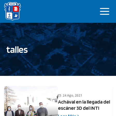
Saltar
Me
al
contenido
talles
24 Ago, 2021
Achával en la llegada del
escáner 3D del INTI