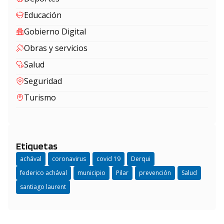
Educación
Gobierno Digital
Obras y servicios
Salud
Seguridad
Turismo
Etiquetas
achával
coronavirus
covid 19
Derqui
federico achával
municipio
Pilar
prevención
Salud
santiago laurent