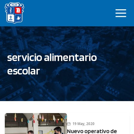
Saltar
Me
al
contenido
servicio alimentario
escolar
19 May, 2020
Nuevo operativo de