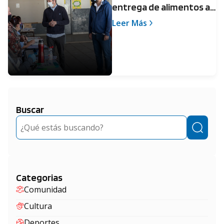
entrega de alimentos a
los alumnos de escuelas
Leer Más
públicas
Buscar
Buscar
Categorias
Comunidad
Cultura
Deportes