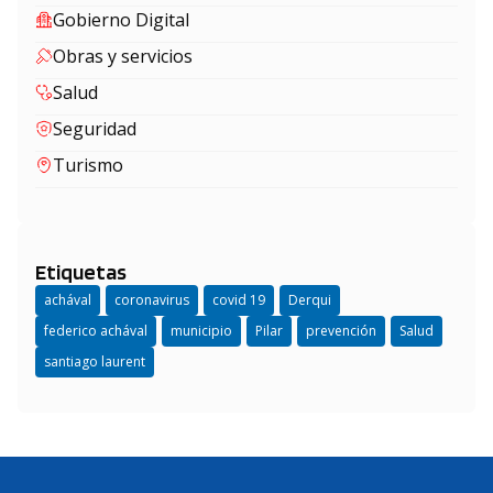
Gobierno Digital
Obras y servicios
Salud
Seguridad
Turismo
Etiquetas
achával
coronavirus
covid 19
Derqui
federico achával
municipio
Pilar
prevención
Salud
santiago laurent