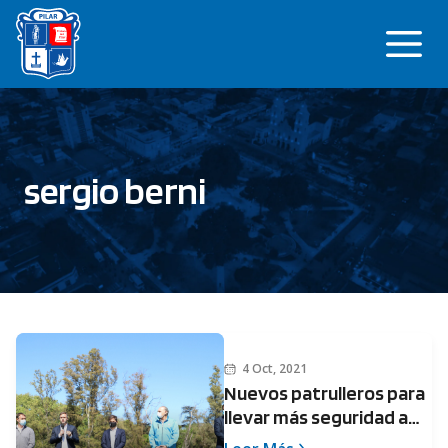
Saltar
Me
al
contenido
sergio berni
4 Oct, 2021
Nuevos patrulleros para
llevar más seguridad a
los vecinos de Pilar