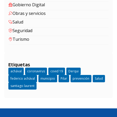
Gobierno Digital
Obras y servicios
Salud
Seguridad
Turismo
Etiquetas
achával
coronavirus
covid 19
Derqui
federico achával
municipio
Pilar
prevención
Salud
santiago laurent