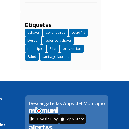
Etiquetas
achával
coronavirus
covid 19
Derqui
federico achával
municipio
Pilar
prevención
Salud
santiago laurent
s
Descargate las Apps del Municipio
Google Play
App Store
des