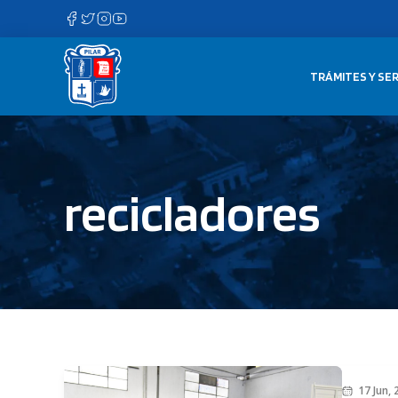
Saltar
al
contenido
TRÁMITES Y SER
recicladores
17 Jun,