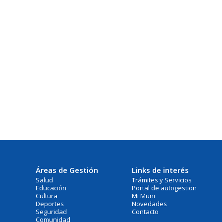
Áreas de Gestión
Links de interés
Salud
Trámites y Servicios
Educación
Portal de autogestion
Cultura
Mi Muni
Deportes
Novedades
Seguridad
Contacto
Comunidad