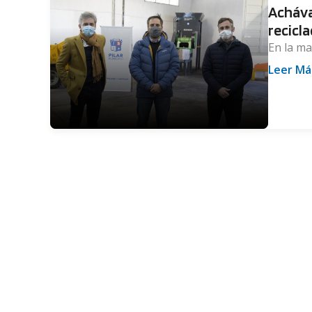
Acháva
recicl
En la ma
Leer Má