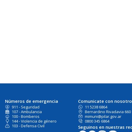
Números de emergencia
Comunicate con nosotro
911 - Seguridad
11 5238 6864
107 - Ambulancia
Bernardino Rivadavia 660
100 - Bomberos
mimuni@pilar.gov.ar
144 - Violencia de género
0800 345 6864
103 - Defensa Civil
Seguinos en nuestras re