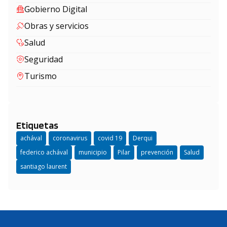
Gobierno Digital
Obras y servicios
Salud
Seguridad
Turismo
Etiquetas
achával
coronavirus
covid 19
Derqui
federico achával
municipio
Pilar
prevención
Salud
santiago laurent