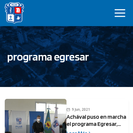
Saltar
Me
al
contenido
programa egresar
9 Jun, 2021
Achával puso en marcha
el programa Egresar,
para que los jóvenes