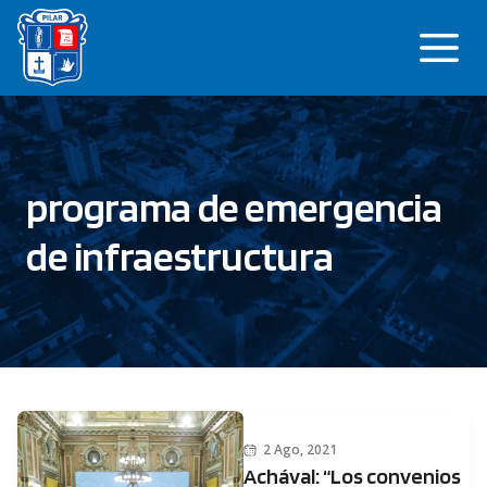
Saltar
Me
al
contenido
programa de emergencia
de infraestructura
2 Ago, 2021
Achával: “Los convenios