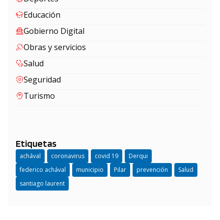
Educación
Gobierno Digital
Obras y servicios
Salud
Seguridad
Turismo
Etiquetas
achával
coronavirus
covid 19
Derqui
federico achával
municipio
Pilar
prevención
Salud
santiago laurent