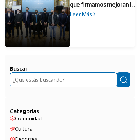
que firmamos mejoran la
infraestructura y la vida
Leer Más
de nuestras localidades"
Buscar
Buscar
Categorias
Comunidad
Cultura
Deportes