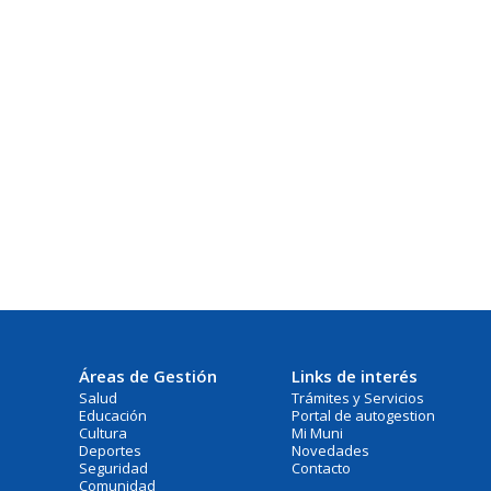
Áreas de Gestión
Links de interés
Salud
Trámites y Servicios
Educación
Portal de autogestion
Cultura
Mi Muni
Deportes
Novedades
Seguridad
Contacto
Comunidad