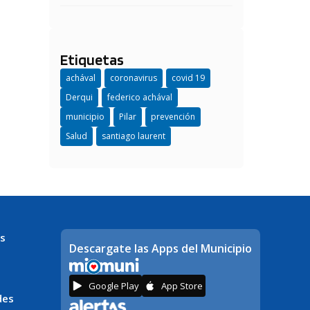
Etiquetas
achával
coronavirus
covid 19
Derqui
federico achával
municipio
Pilar
prevención
Salud
santiago laurent
s
Descargate las Apps del Municipio
Google Play
App Store
des