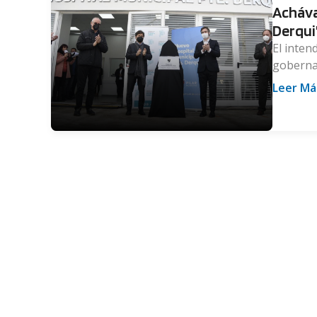
Acháva
Derqui
El inten
gobernad
Leer Má