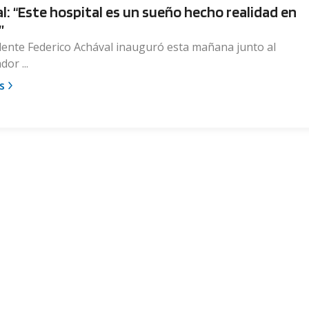
l: “Este hospital es un sueño hecho realidad en
”
dente Federico Achával inauguró esta mañana junto al
or ...
s