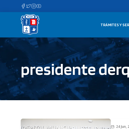
Saltar
al
contenido
TRÁMITES Y SER
presidente derq
24 Jun,