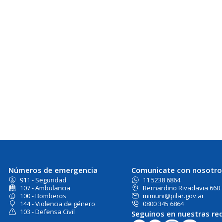
Números de emergencia
Comunicate con nosotro
911 - Seguridad
11 5238 6864
107 - Ambulancia
Bernardino Rivadavia 660
100 - Bomberos
mimuni@pilar.gov.ar
144 - Violencia de género
0800 345 6864
103 - Defensa Civil
Seguinos en nuestras re