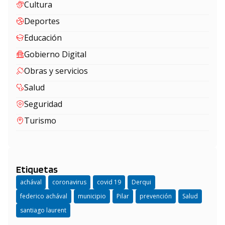
Cultura
Deportes
Educación
Gobierno Digital
Obras y servicios
Salud
Seguridad
Turismo
Etiquetas
achával
coronavirus
covid 19
Derqui
federico achával
municipio
Pilar
prevención
Salud
santiago laurent