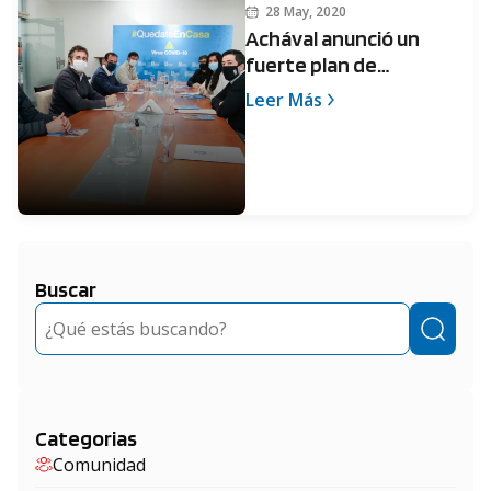
28 May, 2020
Achával anunció un
fuerte plan de
prevención para
Leer Más
geriátricos
Buscar
Buscar
Categorias
Comunidad