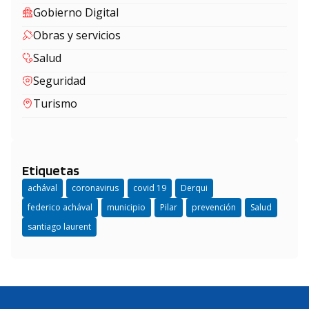
Gobierno Digital
Obras y servicios
Salud
Seguridad
Turismo
Etiquetas
achával
coronavirus
covid 19
Derqui
federico achával
municipio
Pilar
prevención
Salud
santiago laurent