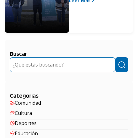
Leer Más
hábitat y acceso al
trabajo de los vecinos de
Derqui
Buscar
Buscar
Categorias
Comunidad
Cultura
Deportes
Educación