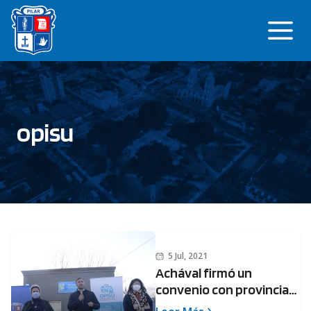
Saltar
Me
al
contenido
opisu
5 Jul, 2021
Achával firmó un
convenio con provincia
para la mejora del