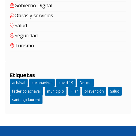
Gobierno Digital
Obras y servicios
Salud
Seguridad
Turismo
Etiquetas
achával
coronavirus
covid 19
Derqui
federico achával
municipio
Pilar
prevención
Salud
santiago laurent