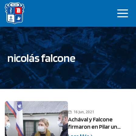
Saltar
Me
al
contenido
nicolás falcone
16 Jun, 2021
Achával y Falcone
firmaron en Pilar un
convenio para