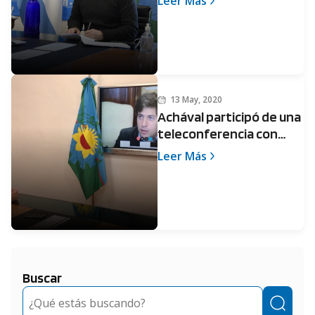
Leer Más
13 May, 2020
Achával participó de una
teleconferencia con
Kicillof, donde se
Leer Más
presentó una línea de
Leasing especial para
municipios
Buscar
Buscar