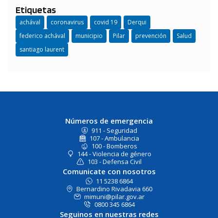
Etiquetas
achával
coronavirus
covid 19
Derqui
federico achával
municipio
Pilar
prevención
Salud
santiago laurent
Números de emergencia
911 - Seguridad
107 - Ambulancia
100 - Bomberos
144 - Violencia de género
103 - Defensa Civil
Comunicate con nosotros
11 5238 6864
Bernardino Rivadavia 660
mimuni@pilar.gov.ar
0800 345 6864
Seguinos en nuestras redes