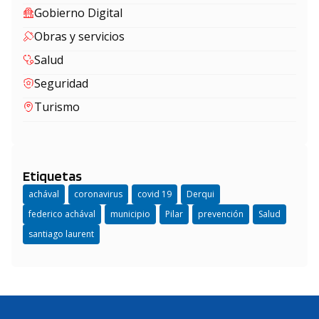
Gobierno Digital
Obras y servicios
Salud
Seguridad
Turismo
Etiquetas
achával
coronavirus
covid 19
Derqui
federico achával
municipio
Pilar
prevención
Salud
santiago laurent