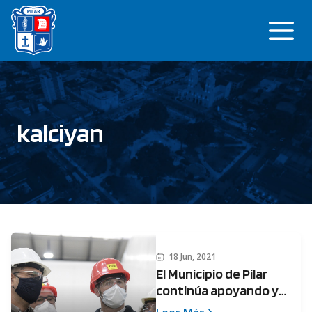
Saltar
Me
al
contenido
kalciyan
18 Jun, 2021
El Municipio de Pilar
continúa apoyando y
fortaleciendo el