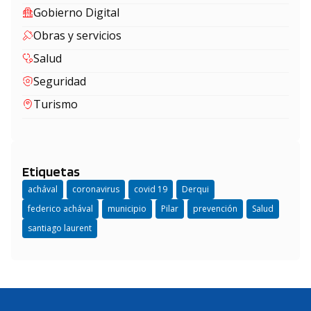
Gobierno Digital
Obras y servicios
Salud
Seguridad
Turismo
Etiquetas
achával
coronavirus
covid 19
Derqui
federico achával
municipio
Pilar
prevención
Salud
santiago laurent