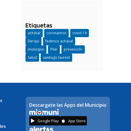
Etiquetas
achával
coronavirus
covid 19
Derqui
federico achával
municipio
Pilar
prevención
Salud
santiago laurent
s
Descargate las Apps del Municipio
Google Play
App Store
des