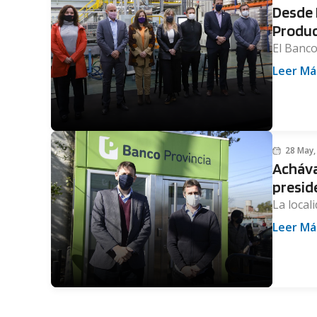
Desde 
Produc
El Banco
Leer Má
28 May,
Achával
presid
La local
Leer Má