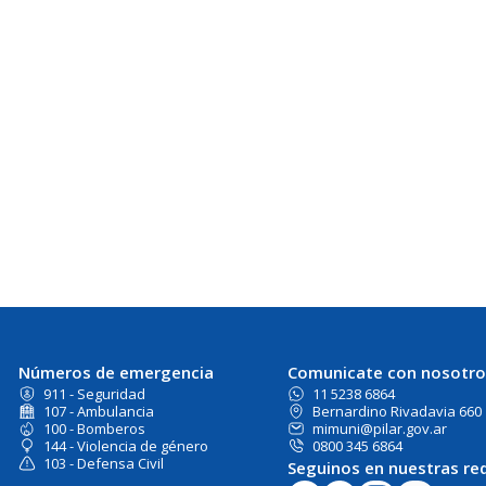
Números de emergencia
Comunicate con nosotro
911 - Seguridad
11 5238 6864
107 - Ambulancia
Bernardino Rivadavia 660
100 - Bomberos
mimuni@pilar.gov.ar
144 - Violencia de género
0800 345 6864
103 - Defensa Civil
Seguinos en nuestras re