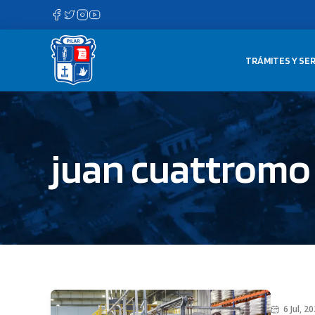
Saltar
al
contenido
TRÁMITES Y SER
juan cuattromo
6 Jul, 2