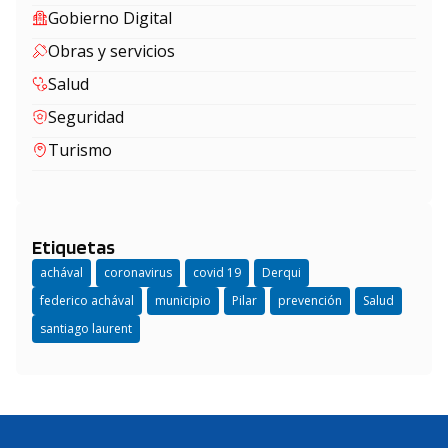
Gobierno Digital
Obras y servicios
Salud
Seguridad
Turismo
Etiquetas
achával
coronavirus
covid 19
Derqui
federico achával
municipio
Pilar
prevención
Salud
santiago laurent