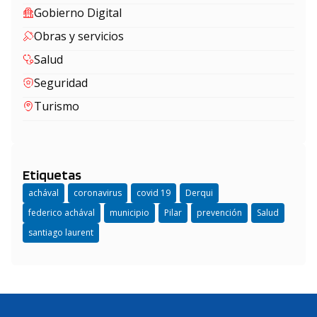
Gobierno Digital
Obras y servicios
Salud
Seguridad
Turismo
Etiquetas
achával
coronavirus
covid 19
Derqui
federico achával
municipio
Pilar
prevención
Salud
santiago laurent