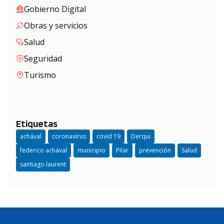
Gobierno Digital
Obras y servicios
Salud
Seguridad
Turismo
Etiquetas
achával
coronavirus
covid 19
Derqui
federico achával
municipio
Pilar
prevención
Salud
santiago laurent