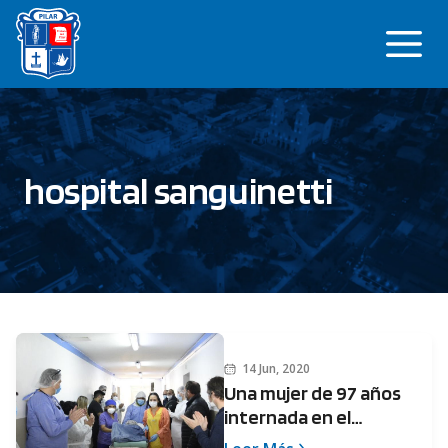
Saltar
Me
al
contenido
hospital sanguinetti
14 Jun, 2020
Una mujer de 97 años
internada en el
Sanguinetti logró