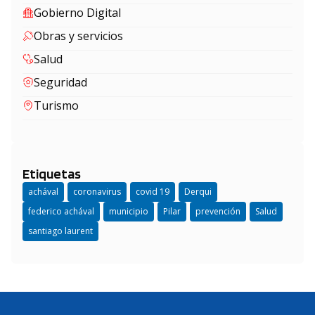
Gobierno Digital
Obras y servicios
Salud
Seguridad
Turismo
Etiquetas
achával
coronavirus
covid 19
Derqui
federico achával
municipio
Pilar
prevención
Salud
santiago laurent