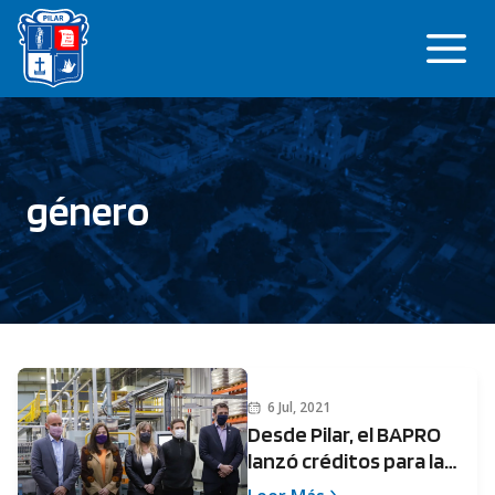
Saltar
Me
al
contenido
género
6 Jul, 2021
Desde Pilar, el BAPRO
lanzó créditos para la
Recuperación