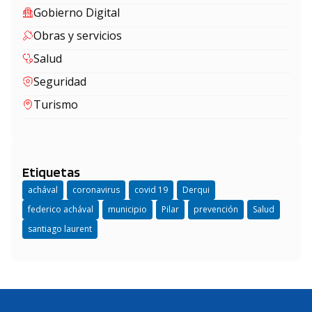
Gobierno Digital
Obras y servicios
Salud
Seguridad
Turismo
Etiquetas
achával
coronavirus
covid 19
Derqui
federico achával
municipio
Pilar
prevención
Salud
santiago laurent