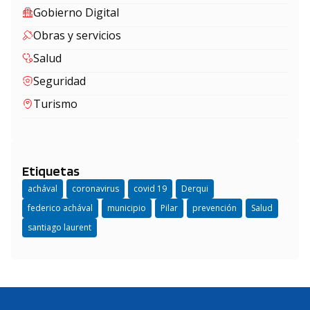
Gobierno Digital
Obras y servicios
Salud
Seguridad
Turismo
Etiquetas
achával
coronavirus
covid 19
Derqui
federico achával
municipio
Pilar
prevención
Salud
santiago laurent