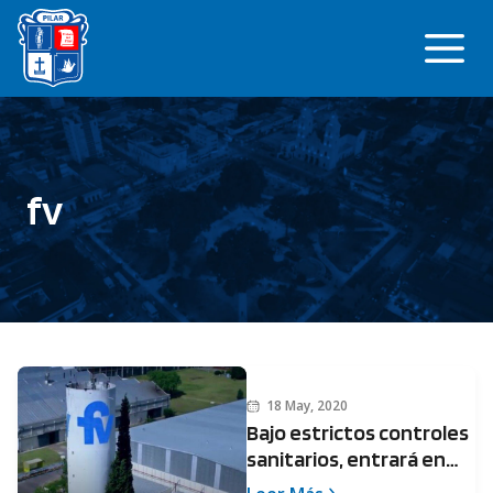
Saltar
Me
al
contenido
fv
18 May, 2020
Bajo estrictos controles
sanitarios, entrará en
actividad la industria FV