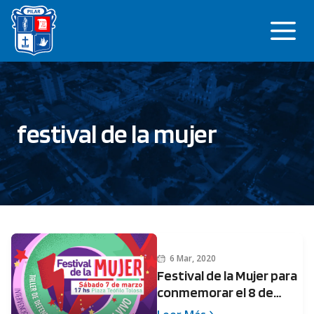
Saltar
Me
al
contenido
festival de la mujer
6 Mar, 2020
Festival de la Mujer para
conmemorar el 8 de
marzo