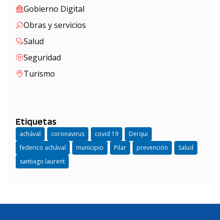
Gobierno Digital
Obras y servicios
Salud
Seguridad
Turismo
Etiquetas
achával
coronavirus
covid 19
Derqui
federico achával
municipio
Pilar
prevención
Salud
santiago laurent