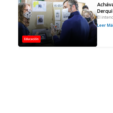
Acháva
Derqui
El inten
Leer Má
Educación