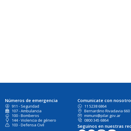
Números de emergencia
Comunicate con nosotro
911 - Seguridad
11 5238 6864
107 - Ambulancia
Bernardino Rivadavia 660
100 - Bomberos
mimuni@pilar.gov.ar
144 - Violencia de género
0800 345 6864
103 - Defensa Civil
Seguinos en nuestras re