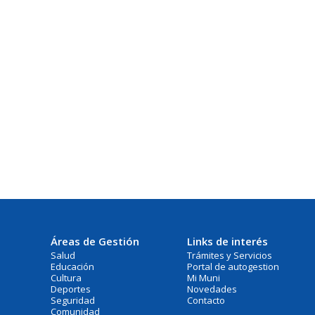
Áreas de Gestión
Links de interés
Salud
Trámites y Servicios
Educación
Portal de autogestion
Cultura
Mi Muni
Deportes
Novedades
Seguridad
Contacto
Comunidad