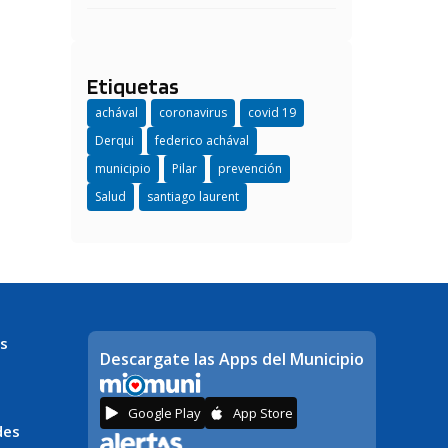
Etiquetas
achával
coronavirus
covid 19
Derqui
federico achával
municipio
Pilar
prevención
Salud
santiago laurent
s
Descargate las Apps del Municipio
Google Play
App Store
des