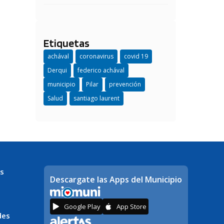
Etiquetas
achával
coronavirus
covid 19
Derqui
federico achával
municipio
Pilar
prevención
Salud
santiago laurent
s
Descargate las Apps del Municipio
Google Play
App Store
des