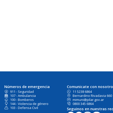
Números de emergencia
Comunicate con nosotro
911 - Seguridad
11 5238 6864
107 - Ambulancia
Bernardino Rivadavia 660
100 - Bomberos
mimuni@pilar.gov.ar
144 - Violencia de género
0800 345 6864
103 - Defensa Civil
Seguinos en nuestras re