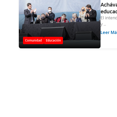
Acháva
educac
El inten
y ...
Leer Má
Comunidad
Educación