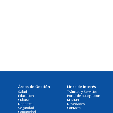
Áreas de Gestión
Links de interés
Salud
Trámites y Servicios
Educación
Portal de autogestion
Cultura
Mi Muni
Deportes
Novedades
Seguridad
Contacto
Comunidad