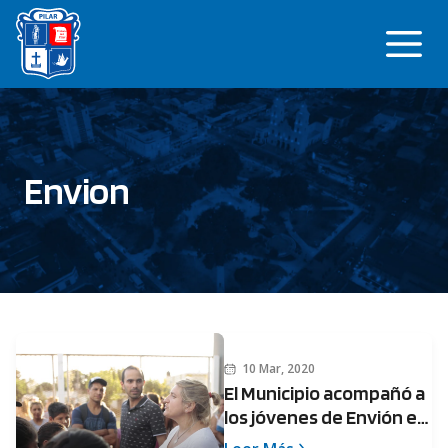
Saltar
Me
al
contenido
Envion
10 Mar, 2020
El Municipio acompañó a
los jóvenes de Envión en
el inicio de clases