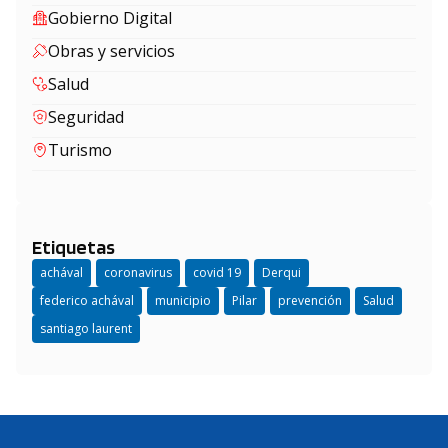
Gobierno Digital
Obras y servicios
Salud
Seguridad
Turismo
Etiquetas
achával
coronavirus
covid 19
Derqui
federico achával
municipio
Pilar
prevención
Salud
santiago laurent