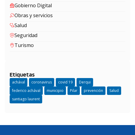
Gobierno Digital
Obras y servicios
Salud
Seguridad
Turismo
Etiquetas
achával
coronavirus
covid 19
Derqui
federico achával
municipio
Pilar
prevención
Salud
santiago laurent