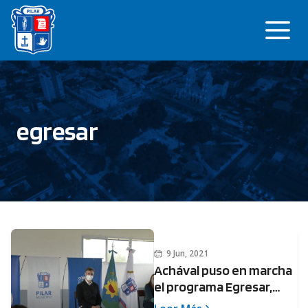
Saltar
Me
al
contenido
egresar
9 Jun, 2021
Achával puso en marcha
el programa Egresar,
para que los jóvenes