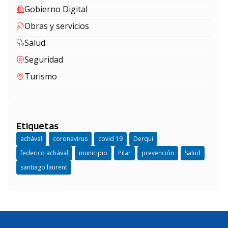
Gobierno Digital
Obras y servicios
Salud
Seguridad
Turismo
Etiquetas
achával
coronavirus
covid 19
Derqui
federico achával
municipio
Pilar
prevención
Salud
santiago laurent