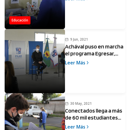
Educación
9 Jun, 2021
Achával puso en marcha
el programa Egresar,
para que los jóvenes
Leer Más
terminen el secundario
30 May, 2021
Conectados llega a más
de 60 mil estudiantes
pilarenses
Leer Más