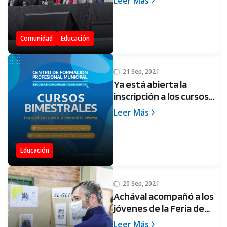
Leer Más
educación universitaria a
los bonaerenses
Comunidad
Educación
21 Sep, 2021
Ya está abierta la
inscripción a los cursos
bimestrales de Escuelas
Leer Más
Municipales
Educación
20 Sep, 2021
Achával acompañó a los
jóvenes de la Feria de
Educación en Derqui
Leer Más