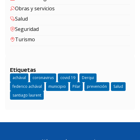
Obras y servicios
Salud
Seguridad
Turismo
Etiquetas
achával
coronavirus
covid 19
Derqui
federico achával
municipio
Pilar
prevención
Salud
santiago laurent