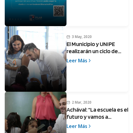
que realiza el Municipio y
la UNIPE
3 May, 2020
El Municipio y UNIPE
realizarán un ciclo de
capacitaciones online
Leer Más
para docentes
2 Mar, 2020
Achával: "La escuela es el
futuro y vamos a
trabajar para recuperar
Leer Más
su dignidad"