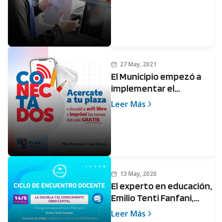
27 May, 2021
El Municipio empezó a
implementar el
programa Conectados
Leer Más
13 May, 2020
El experto en educación,
Emilio Tenti Fanfani,
participará del
Leer Más
conversatorio docente