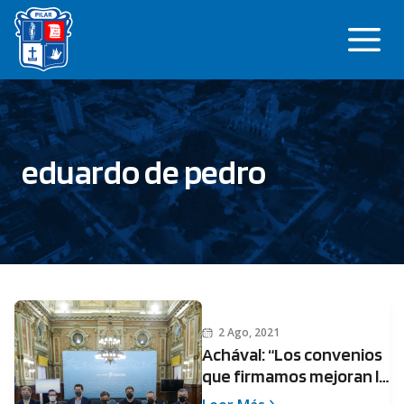
Saltar
Me
al
contenido
eduardo de pedro
2 Ago, 2021
Achával: “Los convenios
que firmamos mejoran la
infraestructura y la vida