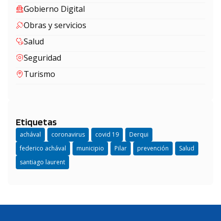
Gobierno Digital
Obras y servicios
Salud
Seguridad
Turismo
Etiquetas
achával
coronavirus
covid 19
Derqui
federico achával
municipio
Pilar
prevención
Salud
santiago laurent