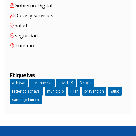
Gobierno Digital
Obras y servicios
Salud
Seguridad
Turismo
Etiquetas
achával
coronavirus
covid 19
Derqui
federico achával
municipio
Pilar
prevención
Salud
santiago laurent