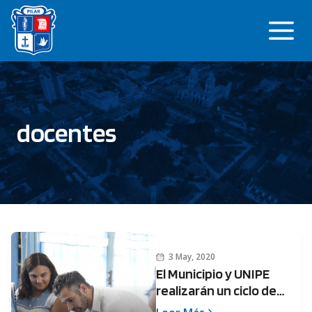
Saltar
Me
al
contenido
docentes
3 May, 2020
El Municipio y UNIPE
realizarán un ciclo de
capacitaciones online