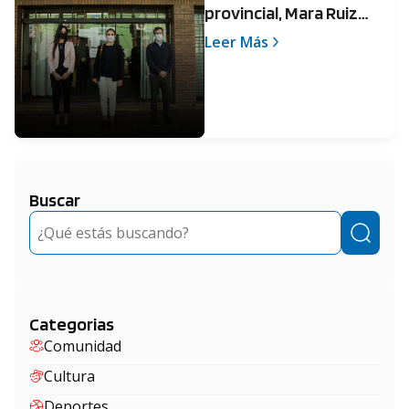
provincial, Mara Ruiz
Malec, visitó Pilar
Leer Más
Buscar
Buscar
Categorias
Comunidad
Cultura
Deportes