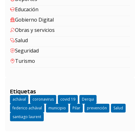
Educación
Gobierno Digital
Obras y servicios
Salud
Seguridad
Turismo
Etiquetas
achával
coronavirus
covid 19
Derqui
federico achával
municipio
Pilar
prevención
Salud
santiago laurent