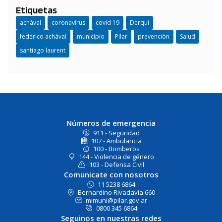
Etiquetas
achával
coronavirus
covid 19
Derqui
federico achával
municipio
Pilar
prevención
Salud
santiago laurent
Números de emergencia
911 - Seguridad
107 - Ambulancia
100 - Bomberos
144 - Violencia de género
103 - Defensa Civil
Comunicate con nosotros
11 5238 6864
Bernardino Rivadavia 660
mimuni@pilar.gov.ar
0800 345 6864
Seguinos en nuestras redes