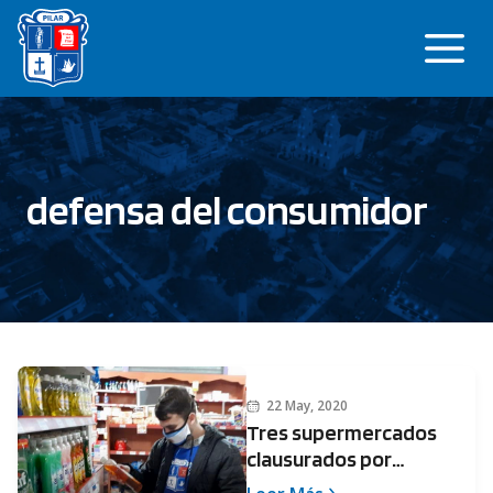
Saltar
Me
al
contenido
defensa del consumidor
22 May, 2020
Tres supermercados
clausurados por
sobreprecios en