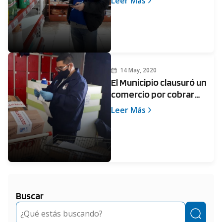
Leer Más
Lagomarsino
14 May, 2020
El Municipio clausuró un
comercio por cobrar
recargo por el uso de la
Leer Más
Tarjeta AlimentAR
Buscar
Buscar