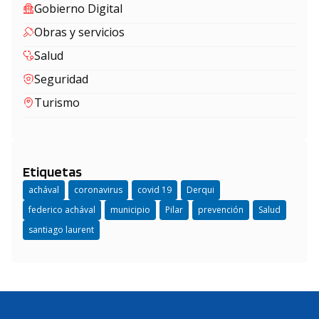
Gobierno Digital
Obras y servicios
Salud
Seguridad
Turismo
Etiquetas
achával
coronavirus
covid 19
Derqui
federico achával
municipio
Pilar
prevención
Salud
santiago laurent