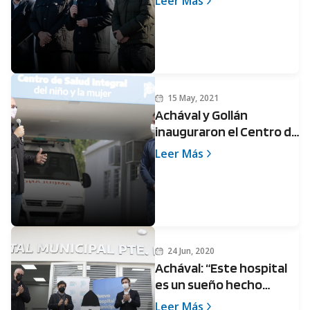
Leer Más
futuro Hospital Central
15 May, 2021
Achával y Gollán
inauguraron el Centro de
Salud Integral del Niño y
Leer Más
la Mujer en Monterrey
24 Jun, 2020
Achával: “Este hospital
es un sueño hecho
realidad en Derqui”
Leer Más