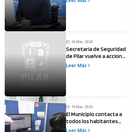
Leer Más
20 Mar, 2020
Secretaría de Seguridad
de Pilar vuelve a accionar
contra una vecina que
Leer Más
violó el protocolo de
aislamiento
19 Mar, 2020
El Municipio contacta a
todos los habitantes
que hayan estado en
Leer Más