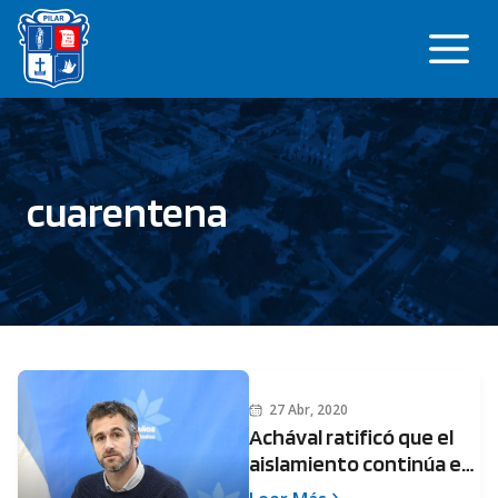
Saltar
Me
al
contenido
cuarentena
27 Abr, 2020
Achával ratificó que el
aislamiento continúa en
Pilar sin modificaciones