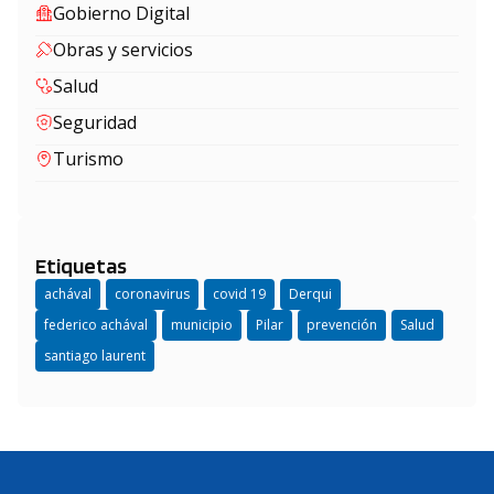
Gobierno Digital
Obras y servicios
Salud
Seguridad
Turismo
Etiquetas
achával
coronavirus
covid 19
Derqui
federico achával
municipio
Pilar
prevención
Salud
santiago laurent