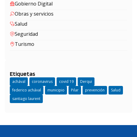
Gobierno Digital
Obras y servicios
Salud
Seguridad
Turismo
Etiquetas
achával
coronavirus
covid 19
Derqui
federico achával
municipio
Pilar
prevención
Salud
santiago laurent