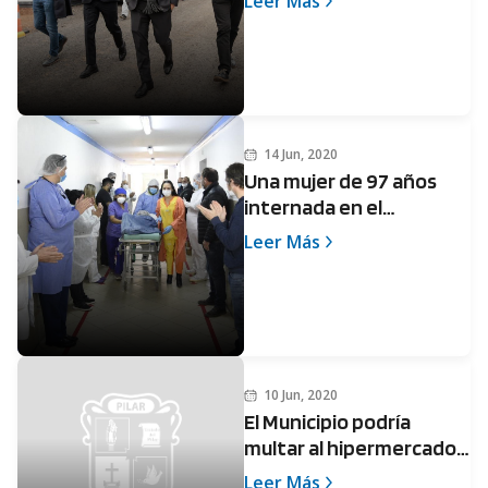
Leer Más
coronavirus”
14 Jun, 2020
Una mujer de 97 años
internada en el
Sanguinetti logró
Leer Más
vencer al Covid
10 Jun, 2020
El Municipio podría
multar al hipermercado
Jumbo por incumplir los
Leer Más