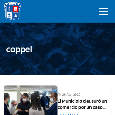
Saltar
Me
al
contenido
coppel
29 Abr, 2020
El Municipio clausuró un
comercio por un caso
positivo de Covid-19