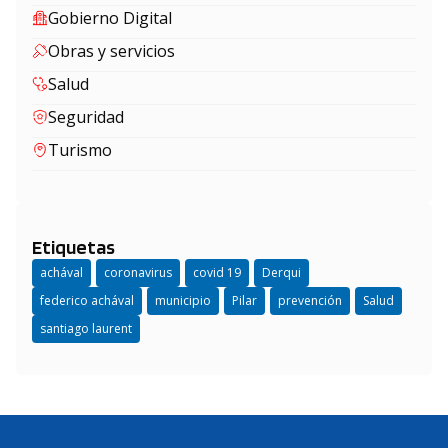
Gobierno Digital
Obras y servicios
Salud
Seguridad
Turismo
Etiquetas
achával
coronavirus
covid 19
Derqui
federico achával
municipio
Pilar
prevención
Salud
santiago laurent