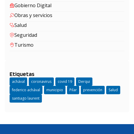
Gobierno Digital
Obras y servicios
Salud
Seguridad
Turismo
Etiquetas
achával
coronavirus
covid 19
Derqui
federico achával
municipio
Pilar
prevención
Salud
santiago laurent