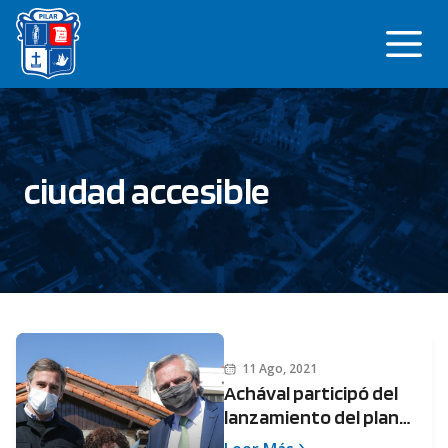
Saltar
Me
al
contenido
ciudad accesible
11 Ago, 2021
Achával participó del
lanzamiento del plan
AccesAR junto a Alberto