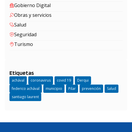
Gobierno Digital
Obras y servicios
Salud
Seguridad
Turismo
Etiquetas
achával
coronavirus
covid 19
Derqui
federico achával
municipio
Pilar
prevención
Salud
santiago laurent