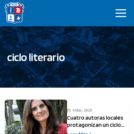
Saltar
Me
al
contenido
ciclo literario
4 Mar, 2020
Cuatro autoras locales
protagonizan un ciclo
literario en homenaje a