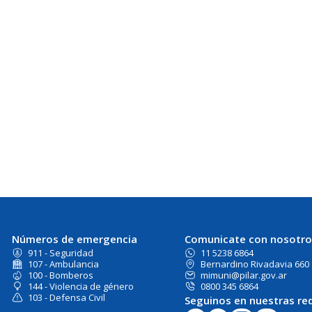
Números de emergencia
Comunicate con nosotro
911 - Seguridad
11 5238 6864
107 - Ambulancia
Bernardino Rivadavia 660
100 - Bomberos
mimuni@pilar.gov.ar
144 - Violencia de género
0800 345 6864
103 - Defensa Civil
Seguinos en nuestras re