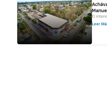
Acháva
Manuel
El inten
Leer Má