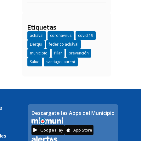
Etiquetas
achával
coronavirus
covid 19
Derqui
federico achával
municipio
Pilar
prevención
Salud
santiago laurent
s
Descargate las Apps del Municipio
Google Play
App Store
des