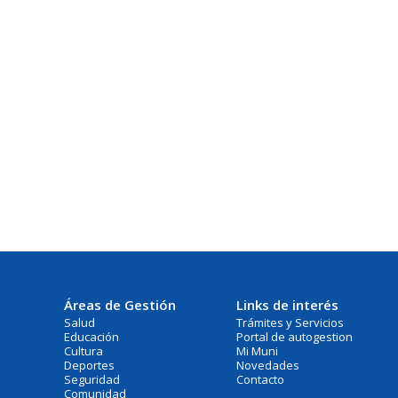
Áreas de Gestión
Links de interés
Salud
Trámites y Servicios
Educación
Portal de autogestion
Cultura
Mi Muni
Deportes
Novedades
Seguridad
Contacto
Comunidad