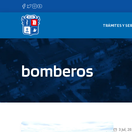
Saltar
al
contenido
TRÁMITES Y SER
bomberos
3 Jul, 2