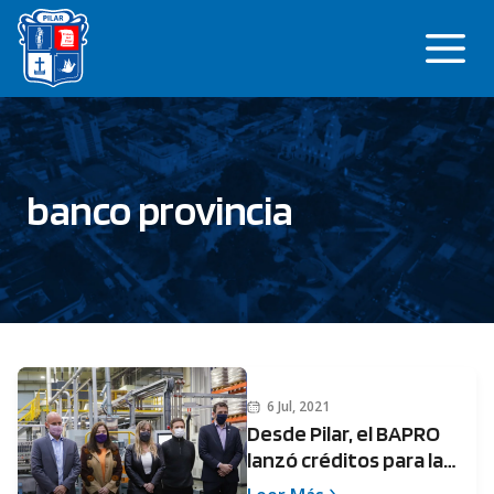
Saltar
Me
al
contenido
banco provincia
6 Jul, 2021
Desde Pilar, el BAPRO
lanzó créditos para la
Recuperación