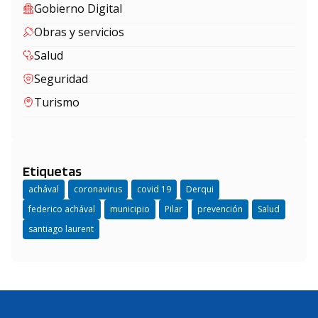
Gobierno Digital
Obras y servicios
Salud
Seguridad
Turismo
Etiquetas
achával
coronavirus
covid 19
Derqui
federico achával
municipio
Pilar
prevención
Salud
santiago laurent