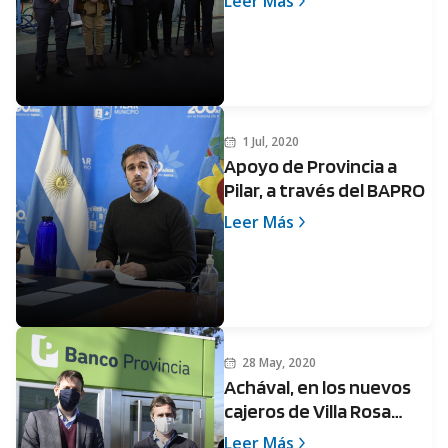
Leer Más
Productiva con
perspectiva de género
1 Jul, 2020
Apoyo de Provincia a
Pilar, a través del BAPRO
Leer Más
28 May, 2020
Achával, en los nuevos
cajeros de Villa Rosa
junto al presidente del
Leer Más