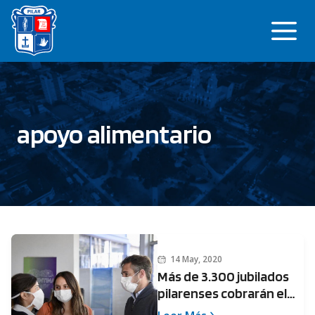
Saltar
Me
al
contenido
apoyo alimentario
14 May, 2020
Más de 3.300 jubilados
pilarenses cobrarán el
apoyo alimentario de