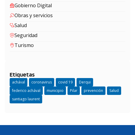
Gobierno Digital
Obras y servicios
Salud
Seguridad
Turismo
Etiquetas
achával
coronavirus
covid 19
Derqui
federico achával
municipio
Pilar
prevención
Salud
santiago laurent