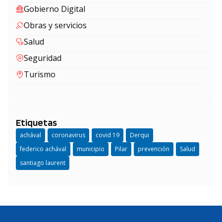
Gobierno Digital
Obras y servicios
Salud
Seguridad
Turismo
Etiquetas
achával
coronavirus
covid 19
Derqui
federico achával
municipio
Pilar
prevención
Salud
santiago laurent