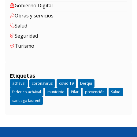
Gobierno Digital
Obras y servicios
Salud
Seguridad
Turismo
Etiquetas
achával
coronavirus
covid 19
Derqui
federico achával
municipio
Pilar
prevención
Salud
santiago laurent